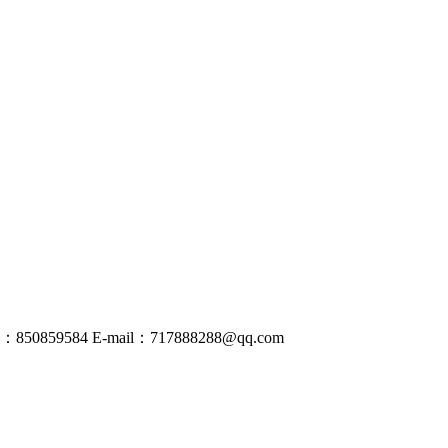
50859584
E-mail：
717888288@
qq
.com