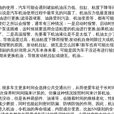
油的使用，汽车可能会遇到诸如机油压力低、拉缸、粘度下降等问
可以说是汽车机油使用过程中最常见的问题了。机油压力低最直接
油进行更换;滤清器堵塞、油路受到污染、机油变质等，都有可
警灯之所以会报警，通常有三种情况：一是启动时报警。启动时
于泵送困难，这时候就要选用合适粘度的机油进行更换;如果机油
了。二是高温报警。先要看下机油液位是不是太低了，机油太少了
，导致温度过高，机油粘度下降而报警;发动机自身间隙过大或
成报警的原因。发动机拉缸、烧瓦是怎么回事?新车也有可能出
擦副的良好润滑;从汽车本身来看，可能是因为车子没还有进行较
未更换机油，导致发动机拉缸或烧瓦。机油...
很多车主更多时间会选择公共交通出行，从而使爱车处于长时间闲
两次保养时间间隔来计算的。但像这种情况按照时间来计算机油
然没动，但是各种易损件、油液等，会随着时间的推移老化，性
减少磨损，同时也能起到密封防漏、防锈防蚀的作用。因此，机
入机油，令机油的寿命缩减，内部成分变质。比如SN级别的全合成