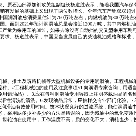
专家、原石油部添加剂攻关组副组长杨道胜表示，随着我国汽车
年稍有发展的基础上又出现了两位数增长。全年汽车产销双双超过2000
3年中国润滑油总消费量估计为760万吨左右，内燃机油为300万吨左右
国。而到2021年预计润滑油总量会接近1200万吨，其中内燃
量为乘用车的38%，如果去除没有自动挡的交叉型乘用车则可达43
高要求。杨道胜表示，中国应当发展自己的柴油机油规格和标准
机械、推土及筑路机械等大型机械设备的专用润滑油。工程机械
。//工程机械油的使用及注意事项//1.向润滑专家咨询，用适
用错油品）。3.应在每种润滑油专用容器上注明盛载油品的名称
水溶性清洗剂清洗。6.发现油品异常，应抽样交专业部门化验。7
滑油有效使用时间。技术状况良好的过滤系统，能使润滑油中的机械杂
，采用缺多少补多少的方法是错误的，因为残油中的氧化变质污
。齿轮油在使用中，工作温度不高，质的变化不大，消耗也少，