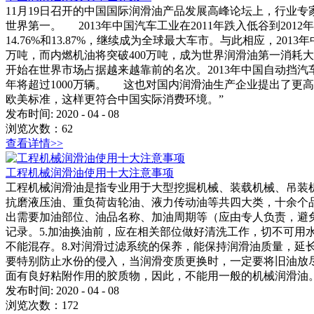
11月19日召开的中国国际润滑油产品发展高峰论坛上，行业
世界第一。 2013年中国汽车工业在2011年跌入低谷到2012
14.76%和13.87%，继续成为全球最大车市。与此相应，201
万吨，而内燃机油将突破400万吨，成为世界润滑油第一消耗大
开始在世界市场占据越来越靠前的名次。2013年中国自动挡汽车产
年将超过1000万辆。 这也对国内润滑油生产企业提出了更
欧美标准，这样更符合中国实际消费环境。”
发布时间:
2020
-
04
-
08
浏览次数：
62
查看详情>>
工程机械润滑油使用十大注意事项
工程机械润滑油是指专业用于大型挖掘机械、装载机械、吊装
抗磨液压油、重负荷齿轮油、液力传动油等共四大类，十余个品种
出需要加油部位、油品名称、加油周期等（应由专人负责，避免
记录。5.加油换油前，应在相关部位做好清洗工作，切不可用
不能混存。8.对润滑过滤系统的保养，能保持润滑油质量，延长润
要特别防止水份的侵入，当润滑变质更换时，一定要将旧油放尽
面有良好粘附作用的胶质物，因此，不能用一般的机械润滑油
发布时间:
2020
-
04
-
08
浏览次数：
172