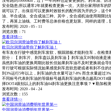
没有跑到10000km，过了一年同样也是要更换的。刹车油
安全隐患;所以通常2年就要检查更换一次。大部分家用轿车的防
就可以了。出保后可以更换时效较长的配件因为开的少，这个
油、半合成油、全合成油三种。其中，全合成机油使用期限比
了，再算上油钱、工时费等总体价格也更划算。同样的道理，防
发布时间:
2020
-
05
-
11
浏览次数：
71
查看详情>>
欧贝尔润滑油带你了解刹车油！
有车友在行驶中感觉刹车发软，狠踩踏板才能刹住车，在检查刹
部分：【 刹车片、刹车盘以及刹车油 】刹车油又叫制动液是
虽然刹车油的更换周期比较长但如果刹车油不及时更换就会导致
常行驶可根据实际情况如果感觉刹车忽软忽硬或者有刹不住的感
到3%运行5年以上，刹车油的含水量可达7-8% 而含水量超过3
不同标号代表刹车油的等级标号越高刹车油的沸点越高DOT4
择DOT4级别以上的刹车油04刹车油更换注意事项？▼勤加
发布时间:
2020
-
04
-
24
浏览次数：
155
查看详情>>
中国润滑油消费明年世界第一