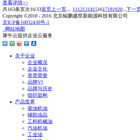
查看详情>>
共
163
条
页次16/33
首页
上一页
...
11
12
13
14
15
16
17
18
19
20
...
下一
Copyright ©2010 - 2016 北京鲲鹏盛世新能源科技有限公司
京ICP备10032430号-1
网站地图
犀牛云提供企业云服务
关于企业
企业概况
企业文化
资质荣誉
品牌VI
品牌与历史
组织架构
产品世界
柴油机油
辅助油品
工程机械油
汽油机油
工业油