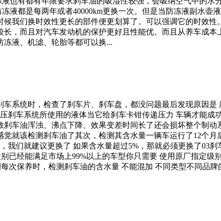
、防冻液也有都有年限要求刹车油的吸湿性较强，会吸纳空气中的水
冻液都是每两年或者40000km更换一次。但是当防冻液副水壶液
时候我们换时效性更长的部件便更划算了。可以强调它的时效性
较长，而且对汽车发动机的保护更好且性能优。而且从养车成本上
冻液、机滤、轮胎等都可以换...
车系统时，检查了刹车片、刹车盘，都没问题最后发现原因是 
液压刹车系统所使用的液体当它给刹车卡钳传递压力 车辆才能成
刹车油浑浊、沸点下降、效果变差时间长了还会损坏整个制动系
觉就该检测刹车油了其次，检测其含水量一辆车运行了12个月
%，我们就建议更换了 如果含水量超过5%，那就必须更换了03刹
级别已经能满足市场上99%以上的车型你只需要 使用原厂指定级
检测每次保养时，检测刹车油的含水量 不能混加 不同类型不同品