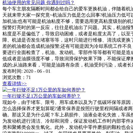
机油使用的常见问题 你遇到过吗？
每个车主朋友隔断时间都会给自己的爱车更换机油，伴随着机
天就来带大家一探究竟~机油压力低是怎么回事?机油压力低
加机油;也有可能是机油粘度不够，需要选用更高粘度级别的机
报警灯亮时的第一反应，往往是机油出了问题。其实，机油报
粘度是不是偏低了，导致启动困难，或者是粘度太高了，以至
障、机滤是否发生堵塞等等，这时只能进行维修、清洗或更换
差的机油都会造成机油报警;还有可能是因为冷却系统工作不良
要进行全面检查了，机油、发动机、零部件等等都有可能是造
低或者是油膜强度不够，导致润滑保护效果下降，不能保证摩
成的;从油路来看，可能是油路有杂质，机油受到污染，或者长期
发布时间:
2020
-
06
-
01
浏览次数：
71
查看详情>>
一年行驶不足1万公里的车如何养护？
现如今，由于堵车、限号、用车成本以及为了低碳环保等原因，
怎么选择保养才更划算呢?通常保养是按照行驶里程间隔或者
确。那这又是为什么呢？车上易损件、油液会老化失效，车虽
为发动机进行清洁、冷却和润滑，保证发动机工作时内部零件
类和聚烯类会发生氧化。此外，发动机中零件磨损的颗粒也会进