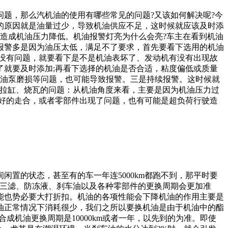
题，那么汽机油的使用有哪些常见的问题?又该如何解决呢?今
的原因就是油量过少，导致机油供应不足，这时候就应该及时添
能造成机油压力降低。机油报警灯亮为什么会亮?车主在看到机油
报警多是因为油压太低，满足不了要求，首先要看下选用的机油
没有问题，就要看下是不是机油表坏了、发动机有没有出现故
就要及时添加;再看下选择的机油是否合适，粘度偏低或质量
机油泵磨损等问题，也可能导致报警。三是持续报警。这时候就
现拉缸、烧瓦的问题：从机油角度来看，主要是因为机油压力过
好的走合，或者零部件出现了问题，也有可能是超负荷行驶造
置的状态，甚至有的车一年连5000km都跑不到，那平时要
、三滤、防冻液、刹车油以及各种零部件的更换周期会更加准
能也势必要大打折扣。机油的各项性能会下降机油的作用主要是
油正常情况下消耗很少，我们之所以要换机油是由于机油中的酯
机油更换周期是10000km或者一年，以先到的为准。即使