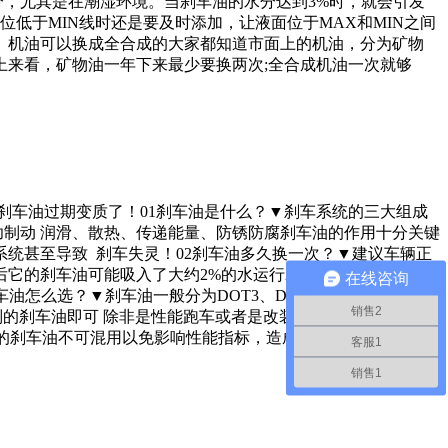
分，尤其是在潮湿环境。当刹车油的水分达到3%时，就会引发
位低于MIN线时还是要及时添加，让液面位于MAX和MIN之间
。机油可以换成全合成的大家都知道市面上的机油，分为矿物
来看，矿物油一年下来最少要换两次;全合成机油一次就够
刹车油过期变质了！01刹车油是什么？▼刹车系统的三大组成
功制动 润滑、散热、传递能量、防锈防腐刹车油的作用十分关键
统甚至导致 刹车失灵！02刹车油多久换一次？▼建议车辆正
后它的刹车油可能吸入了大约2%的水运行2年左右，含水量可达
在线咨询
车油怎么选？▼刹车油一般分为DOT3、DOT4、DOT5几个级别
销售2
别的刹车油即可 除非是性能跑车或者是改装车否则不建议大家选
牌的刹车油不可混用以免影响性能指标，造成事故的发生
客服1
销售1