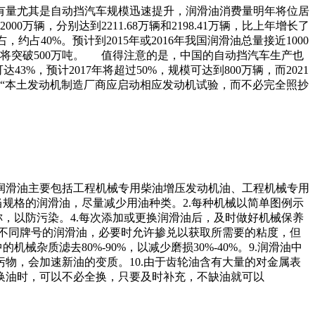
保有量尤其是自动挡汽车规模迅速提升，润滑油消费量明年将位居
万辆，分别达到2211.68万辆和2198.41万辆，比上年增长了
，约占40%。预计到2015年或2016年我国润滑油总量接近1000
机油将突破500万吨。 值得注意的是，中国的自动挡汽车生产也
%，预计2017年将超过50%，规模可达到800万辆，而2021
，“本土发动机制造厂商应启动相应发动机试验，而不必完全照抄
润滑油主要包括工程机械专用柴油增压发动机油、工程机械专用
当规格的润滑油，尽量减少用油种类。2.每种机械以简单图例示
，以防污染。4.每次添加或更换润滑油后，及时做好机械保养
.不同牌号的润滑油，必要时允许掺兑以获取所需要的粘度，但
质滤去80%-90%，以减少磨损30%-40%。9.润滑油中
物，会加速新油的变质。10.由于齿轮油含有大量的对金属表
换油时，可以不必全换，只要及时补充，不缺油就可以