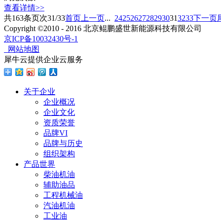
查看详情>>
共
163
条
页次31/33
首页
上一页
...
24
25
26
27
28
29
30
31
32
33
下一页
Copyright ©2010 - 2016 北京鲲鹏盛世新能源科技有限公司
京ICP备10032430号-1
网站地图
犀牛云提供企业云服务
关于企业
企业概况
企业文化
资质荣誉
品牌VI
品牌与历史
组织架构
产品世界
柴油机油
辅助油品
工程机械油
汽油机油
工业油