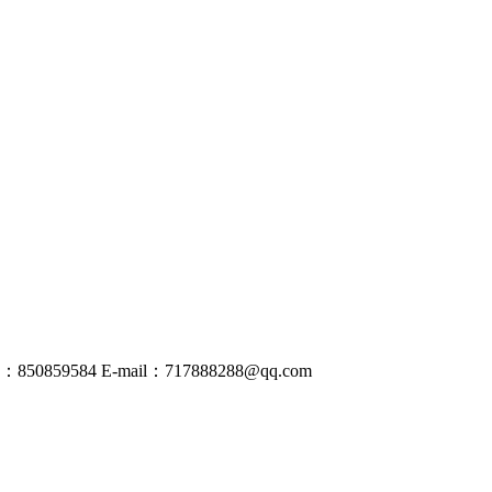
50859584
E-mail：
717888288@
qq
.com