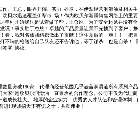
报工作。王总，眼界开阔、实力 雄厚，在伊犁经营润滑油及相关生
络，欧贝尔迅速覆盖伊犁市 场！作为欧贝尔新疆销售网络上的重
... 14年刚开始我只是试着做了些，王总说，为了安全起见并没
会撒谎！事实胜于忽悠！卓越的产品质量让我不光揽到了客户，挣
西！看，我对名族团结都做出了贡献！这生意做的，爽！！ 把
不响的枪送给自己队友还不告诉他，等于谋杀！也是自杀！ 因为伙
识签署 协议。
代理数量突破180家，代理商经营范围几乎涵盖润滑油所有系列产品
们大家”是欧贝尔润滑油一直秉承的合作理念。公司不仅为代理
一道成长壮大。 雄厚的企业实力、优秀的人才队伍和管理体制、
前进! 现诚招天下有识之士，共图伟业！