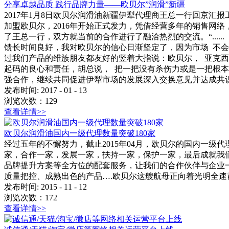
分享卓越品质 践行品牌力量——欧贝尔”润滑”新疆
2017年1月8日欧贝尔润滑油新疆伊犁代理商王总一行回京汇
加盟欧贝尔，2016年开始正式发力，凭借经营多年的销售网
了王总一行，双方就当前的合作进行了融洽热烈的交流。“...
馈长时间良好，我对欧贝尔的信心日渐坚定了，因为市场 不
过我们产品的维族朋友都友好的竖着大指说：欧贝尔， 亚克
起码的良心和责任，胡总说， 把一把没有杀伤力或是一把根本打
强合作，继续共同促进伊犁市场的发展深入交换意见并达成共
发布时间:
2017
-
01
-
13
浏览次数：
129
查看详情>>
欧贝尔润滑油国内一级代理数量突破180家
经过五年的不懈努力，截止2015年04月，欧贝尔的国内一级
家，合作一家，发展一家，扶持一家，保护一家，最后成就我
品牌提升方案等全方位的配套服务，让我们的合作伙伴与企业
质量把控、成熟出色的产品….欧贝尔这艘航母正向着光明全速
发布时间:
2015
-
11
-
12
浏览次数：
172
查看详情>>