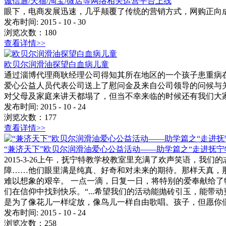
诚信通/天猫/淘宝/微店等网络相关运营平台上线
眼下，电商发展迅速，几乎颠覆了传统的营销方式，网购正向成为
发布时间:
2015
-
10
-
30
浏览次数：
180
查看详情>>
欧贝尔润滑油探望白血病儿童
通过淄博代理商耿经理公司得知其所在地区的一个孩子患重病在京
爱心公益人员代表公司送上了慰问金及来自公司领导的问候与关
对父母及家庭来讲天都塌了，但当不幸来临的时候还有我们大
发布时间:
2015
-
10
-
24
浏览次数：
177
查看详情>>
“兼济天下”欧贝尔润滑油爱心公益活动——助学篇之“走进抚宁
2015-3-26上午，抚宁特教学校教室里充满了欢声笑语，
障……他们眼里满是纯真、好奇和对未来的期待。那样天真，那
难以想象的艰辛。 一点一滴，日复一日，将特别的爱奉献给了特
们在信仰中找到快乐。“...希望我们的活动能抛砖引玉，能带动
是为了像花儿一样绽放，像鸟儿一样自由歌唱。孩子，但愿你
发布时间:
2015
-
10
-
24
浏览次数：
258