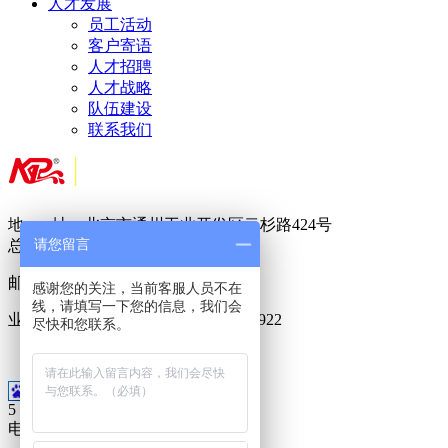
人才发展
员工活动
客户寄语
人才招聘
人才战略
队伍建设
联系我们
地 址：北京市通州工业开发区云杉路424号
请您留言
总 机：
010-
8950 5822
邮 箱：
717888288@qq.com
感谢您的关注，当前客服人员不在
线，请填写一下您的信息，我们会
业务专线：400-6023-686 15911099922
尽快和您联系。
18500955188
5
电话