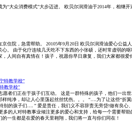
“大众消费模式”大步迈进。 欧贝尔润滑油于2014年，相继开通
住院，急需帮助。 20105年9月20日 欧贝尔润滑油爱心公
心。 由于化疗连续几天吃不下东西的小张硕，还时常虚弱的呕
家，人间自有真情在！孩子，祝愿你早日康复，我们大家都很爱
特教学校”
我们的志愿者们正在于孩子们互动。 这是一群特殊的孩子，他们一
样纯净，却让人心里荡起丝丝忧伤。。。 “….为了让这些“折
别的孩子们…. ” 爱是责任，我们义不容辞责无旁贷!做有良
更多的人对特教事业倾注更多的爱心和支持，给每一个需要帮助的孩
们的一生都是在爱的春天里翱翔，我们将一直与你们同在！