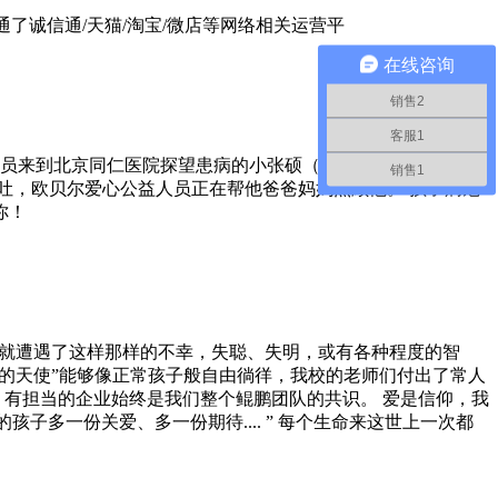
了诚信通/天猫/淘宝/微店等网络相关运营平
在线咨询
销售2
客服1
益人员来到北京同仁医院探望患病的小张硕（化名）一家。 欧贝尔
销售1
吐，欧贝尔爱心公益人员正在帮他爸爸妈妈照顾他。 孩子病危
你！
出世就遭遇了这样那样的不幸，失聪、失明，或有各种程度的智
翼的天使”能够像正常孩子般自由徜徉，我校的老师们付出了常人
心、有担当的企业始终是我们整个鲲鹏团队的共识。 爱是信仰，我
子多一份关爱、多一份期待.... ” 每个生命来这世上一次都