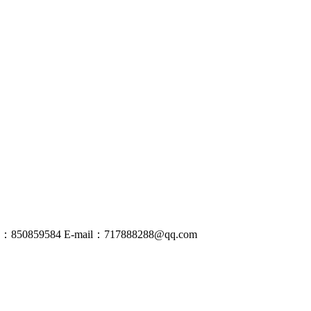
50859584
E-mail：
717888288@
qq
.com