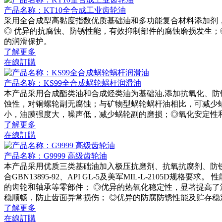
产品名称：KT10全合成工业齿轮油
采用全合成型高黏度指数优质基础油和多功能复合材料添加剂
◎ 优异的抗腐蚀、防锈性能，有效抑制部件的腐蚀磨损发生；
的润滑保护。
了解更多
在線訂購
产品名称：KS99全合成蜗轮蜗杆润滑油
本产品采用合成酯类油和合成烃类油为基础油,添加抗氧化、
蚀性，对铜螺轮副无腐蚀；与矿物型蜗轮蜗杆油相比，可减少
小，油膜强度大，噪声低，减少蜗轮副的磨损；◎氧化安定性
了解更多
在線訂購
产品名称：G9999 高级齿轮油
本产品采用优质三类基础油加入极压抗磨剂、抗氧抗腐剂、防
合GBN13895-92、API GL-5及美军MIL-L-21
的齿轮和轴承等零部件； ◎优异的热氧化稳定性，显著提高了
稳顺畅，防止齿面异常损伤； ◎优异的防腐防锈性能及贮存稳
了解更多
在線訂購