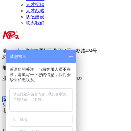
人才招聘
人才战略
队伍建设
联系我们
地 址：北京市通州工业开发区云杉路424号
请您留言
总 机：
010-
8950 5822
邮 箱：
717888288@qq.com
感谢您的关注，当前客服人员不在
线，请填写一下您的信息，我们会
业务专线：400-6023-686 15911099922
尽快和您联系。
18500955188
5
电话
010-8950-5822
1