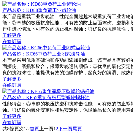
产品名称：KD88重负荷工业齿轮油
本产品是重载工业齿轮油，性能全面超越常规重负荷工业齿轮油
能：◎卓越的极压抗磨性能，可有效的防止齿面擦伤、磨损和
作中进水情况下可有效的防止机件腐蚀；◎优良的抗泡沫性，
了解更多
在線訂購
产品名称：KC66中负荷工业闭式齿轮油
本产品采用优质基础油和多功能添加剂组成，该产品具有较好
面擦伤、磨损和胶合，保障齿轮运转顺畅；◎优良的氧化安定
良的抗泡沫性，能提供有效的油膜保护，起良好的润滑、散热
了解更多
在線訂購
产品名称：KE55重负荷极压型蜗轮蜗杆油
性能特点：◎卓越的极压抗磨和抗冲击性能，可有效的防止蜗
蚀。◎优良的氧化安定性和热安定性，保障油品长久的使用寿
了解更多
在線訂購
共
8
條
頁次1/2
首頁
上一頁
1
2
下一頁
尾頁