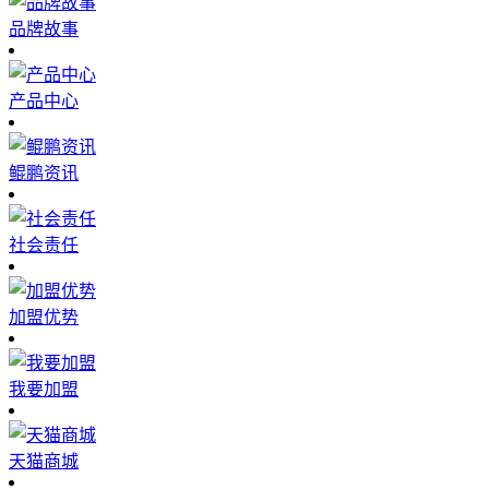
品牌故事
产品中心
鲲鹏资讯
社会责任
加盟优势
我要加盟
天猫商城