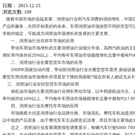
日期：
2015-12-15
浏览次数:
109
随着中国市场的迅猛发展，润滑油行业和汽车消费的强劲增长，中国润
产品和服务，共同开创美好的未来。车用润滑油市场按照不同的车型可
求相对稳定，可能成为润滑油市场增长和发展的主要支撑。
一、润滑油行业在轿车市场的应用
带动车用油市场增长的主要润滑油行业细分市场，高档汽机油的主要细
增长率均保持在25%以上，平均每年车用油市场规模增长总量中都有约
二、润滑油行业在重型货车市场的应用
2009年国家拉动内需，带动部润滑油行业分重型货车需求;基础设
重型车用润滑油市场增长停滞甚至下降的局面呢?现在所有人都还无从
三、润滑油行业在轻型货车市场的应用
柴机油市场的主要润滑油行业增长带动市场，以中档柴机油为主。从市
率均保持在10%以上，平均每年车用油市场规模增长总量中都有约17
四、润滑油行业在摩托车市场的应用
市场规模大但是润滑油行业品牌分散、市场混乱。摩托车机油是润滑
以中低档产品居多，由于摩托车车主品牌意识淡薄，而且市场主要地处
总之，润滑油行业发展调查报告调查显示，每辆汽车行驶5000-70
长潜力。在全球经济低迷的背景下，我国汽车行业仍实现了增长，到了2