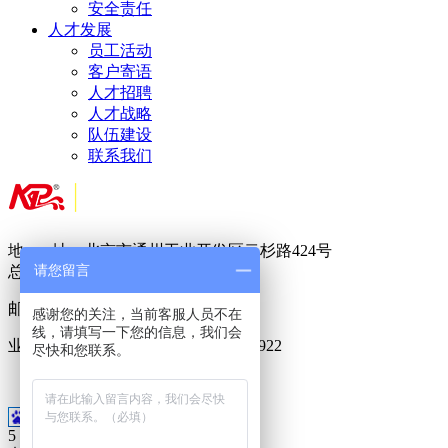
安全责任
人才发展
员工活动
客户寄语
人才招聘
人才战略
队伍建设
联系我们
地 址：北京市通州工业开发区云杉路424号
请您留言
总 机：
010-
8950 5822
邮 箱：
717888288@qq.com
感谢您的关注，当前客服人员不在
线，请填写一下您的信息，我们会
业务专线：400-6023-686 15911099922
尽快和您联系。
18500955188
5