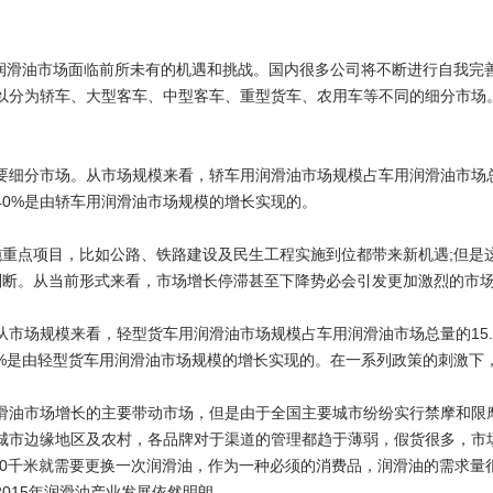
滑油市场面临前所未有的机遇和挑战。国内很多公司将不断进行自我完善
以分为轿车、大型客车、中型客车、重型货车、农用车等不同的细分市场
分市场。从市场规模来看，轿车用润滑油市场规模占车用润滑油市场总量的
40%是由轿车用润滑油市场规模的增长实现的。
施重点项目，比如公路、铁路建设及民生工程实施到位都带来新机遇;但是
判断。从当前形式来看，市场增长停滞甚至下降势必会引发更加激烈的市
场规模来看，轻型货车用润滑油市场规模占车用润滑油市场总量的15.3
.8%是由轻型货车用润滑油市场规模的增长实现的。在一系列政策的刺激
油市场增长的主要带动市场，但是由于全国主要城市纷纷实行禁摩和限摩
城市边缘地区及农村，各品牌对于渠道的管理都趋于薄弱，假货很多，市场
00千米就需要更换一次润滑油，作为一种必须的消费品，润滑油的需求
015年润滑油产业发展依然明朗。