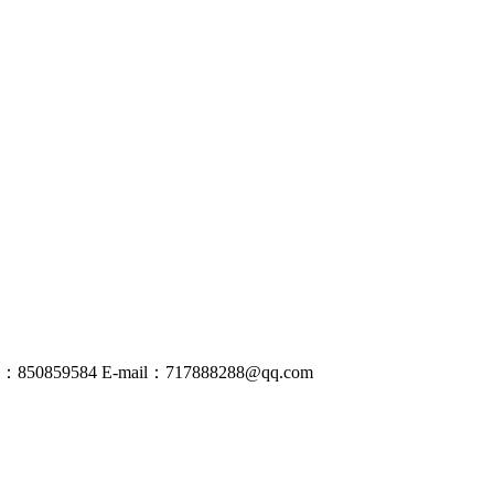
50859584
E-mail：
717888288@
qq
.com