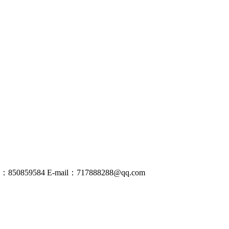
50859584
E-mail：
717888288@
qq
.com