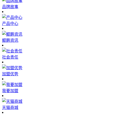
品牌故事
产品中心
鲲鹏资讯
社会责任
加盟优势
我要加盟
天猫商城