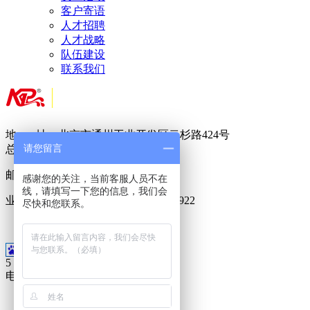
客户寄语
人才招聘
人才战略
队伍建设
联系我们
地 址：北京市通州工业开发区云杉路424号
请您留言
总 机：
010-
8950 5822
邮 箱：
717888288@qq.com
感谢您的关注，当前客服人员不在
线，请填写一下您的信息，我们会
业务专线：400-6023-686 15911099922
尽快和您联系。
18500955188
5
电话
010-8950-5822