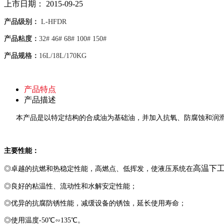
上市日期：
2015-09-25
产品级别：
L-HFDR
产品粘度：
32# 46# 68# 100# 150#
产品规格：
16L/18L/170KG
产品特点
产品描述
本产品
是以特定结构的合成油为基础油，并加入抗氧、防腐蚀和润
主要性能：
高温下
◎
卓越的抗燃和热稳定性能，高燃点、低挥发，使液压系统在
◎
良好的粘温性、流动性和水解安定性能；
◎
优异的抗腐防锈性能，减缓设备的锈蚀，延长使用寿命；
◎
使用温度
-50
℃∽
135
℃。