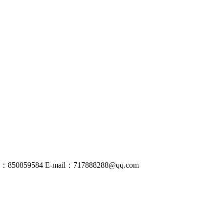
50859584
E-mail：
717888288@
qq
.com