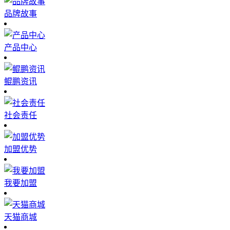
品牌故事
产品中心
鲲鹏资讯
社会责任
加盟优势
我要加盟
天猫商城