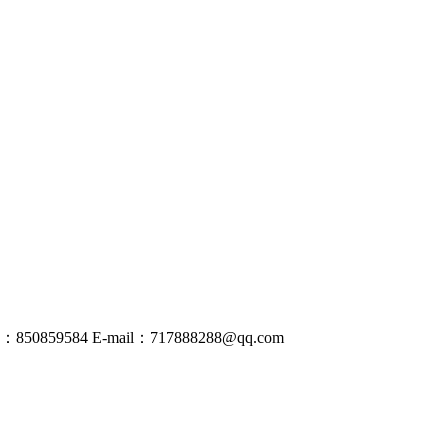
50859584
E-mail：
717888288@
qq
.com