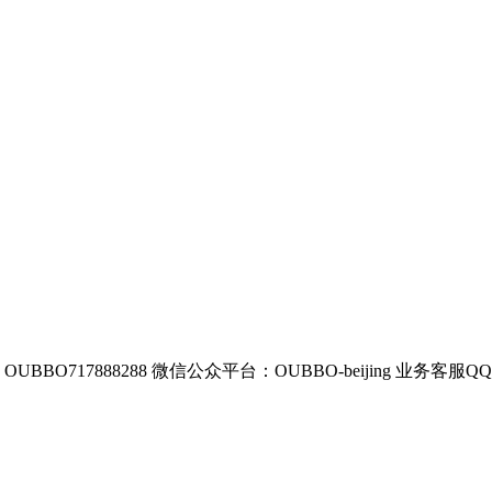
BBO717888288
微信公众平台：OUBBO-beijing
业务客服QQ：8