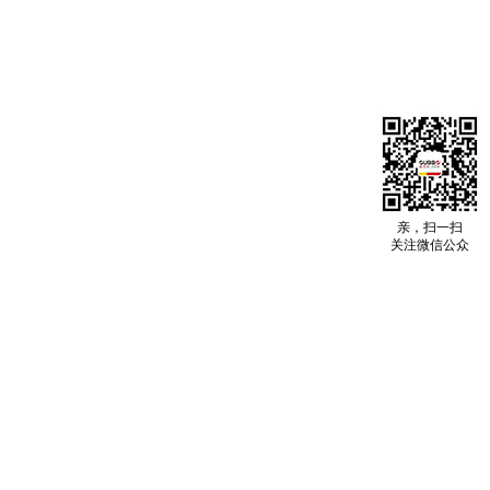
亲，扫一扫
关注微信公众