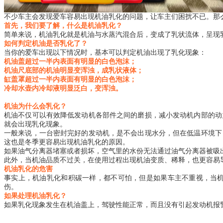
不少车主会发现爱车容易出现机油乳化的问题，让车主们困扰不已。那
首先，我们要了解，什么是机油乳化？
简单来说，机油乳化就是机油与水蒸汽混合后，变成了乳状流体，呈现
如何判定机油是否乳化了？
当你的爱车出现以下情况时，基本可以判定机油出现了乳化现象：
机油盖超过一半内表面有明显的白色泡沫；
机油尺底部的机油明显变浑浊，成乳状液体；
缸盖罩超过一半内表面有明显的白色泡沫；
冷却水壶内冷却液明显泛白，变浑浊。
机油为什么会乳化？
机油不仅可以有效降低发动机各部件之间的磨损，减小发动机内部的动
就会出现乳化现象。
一般来说，一台密封完好的发动机，是不会出现水分，但在低温环境下
这也是冬季更容易出现机油乳化的原因。
如果油气分离器堵塞或者损坏，空气里的水份无法通过油气分离器被吸
此外，当机油品质不过关，在使用过程出现机油变质、稀释，也更容易
机油乳化的危害
事实上，机油乳化和积碳一样，都不可怕，但是如果车主不重视，当
伤。
如果处理机油乳化？
如果乳化现象发生在机油盖上，驾驶性能正常，而且没有引起发动机报