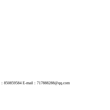
50859584
E-mail：
717888288@
qq
.com