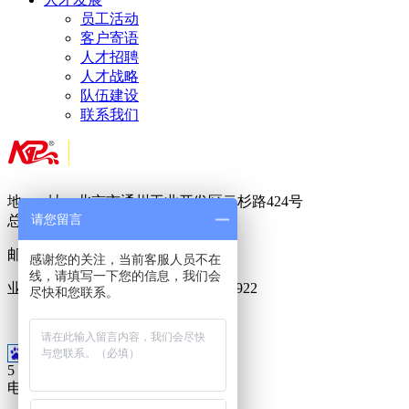
员工活动
客户寄语
人才招聘
人才战略
队伍建设
联系我们
地 址：北京市通州工业开发区云杉路424号
请您留言
总 机：
010-
8950 5822
邮 箱：
717888288@qq.com
感谢您的关注，当前客服人员不在
线，请填写一下您的信息，我们会
业务专线：400-6023-686 15911099922
尽快和您联系。
18500955188
5
电话