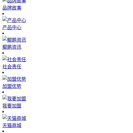
品牌故事
产品中心
鲲鹏资讯
社会责任
加盟优势
我要加盟
天猫商城