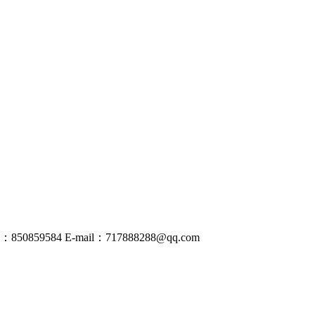
50859584
E-mail：
717888288@
qq
.com