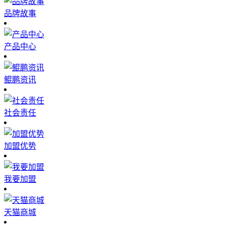
品牌故事
产品中心
鲲鹏资讯
社会责任
加盟优势
我要加盟
天猫商城