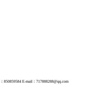
50859584
E-mail：
717888288@
qq
.com