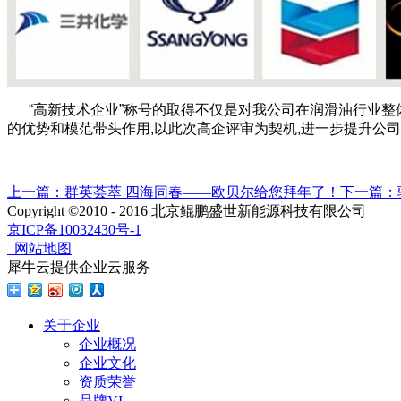
“高新技术企业”称号的取得不仅是对我公司在润滑油行业整
的优势和模范带头作用,以此次高企评审为契机,进一步提升公
上一篇：
群英荟萃 四海同春——欧贝尔给您拜年了！
下一篇：
Copyright ©2010 - 2016 北京鲲鹏盛世新能源科技有限公司
京ICP备10032430号-1
网站地图
犀牛云提供企业云服务
关于企业
企业概况
企业文化
资质荣誉
品牌VI