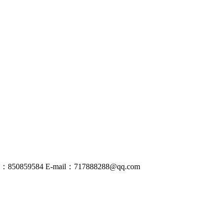
50859584
E-mail：
717888288@
qq
.com