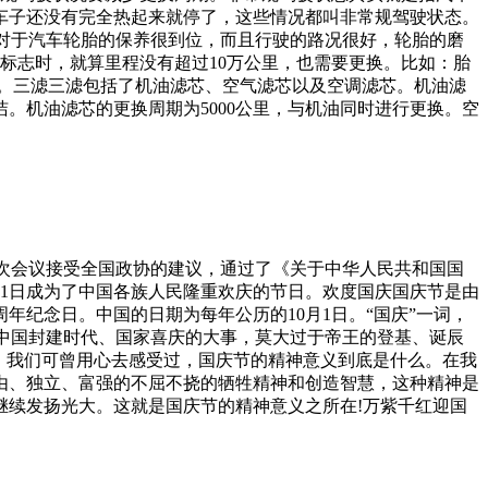
车子还没有完全热起来就停了，这些情况都叫非常规驾驶状态。
主对于汽车轮胎的保养很到位，而且行驶的路况很好，轮胎的磨
标志时，就算里程没有超过10万公里，也需要更换。比如：胎
况。三滤三滤包括了机油滤芯、空气滤芯以及空调滤芯。机油滤
。机油滤芯的更换周期为5000公里，与机油同时进行更换。空
会第四次会议接受全国政协的建议，通过了《关于中华人民共和国国
0月1日成为了中国各族人民隆重欢庆的节日。欢度国庆国庆节是由
纪念日。中国的日期为每年公历的10月1日。“国庆”一词，
、中国封建时代、国家喜庆的大事，莫大过于帝王的登基、诞辰
，我们可曾用心去感受过，国庆节的精神意义到底是什么。在我
由、独立、富强的不屈不挠的牺牲精神和创造智慧，这种精神是
继续发扬光大。这就是国庆节的精神意义之所在!万紫千红迎国