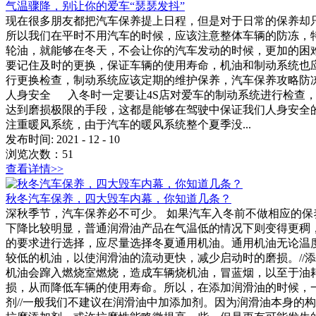
气温骤降，别让你的爱车“瑟瑟发抖”
现在很多朋友都把汽车保养提上日程，但是对于日常的保养
所以我们在平时不用汽车的时候，应该注意整体车辆的防冻，
轮油，就能够在冬天，不会让你的汽车发动的时候，更加的困
要记住及时的更换，保证车辆的使用寿命，机油和制动系统也
行更换检查，制动系统应该定期的维护保养，汽车保养攻略防
人身安全 入冬时一定要让4S店对爱车的制动系统进行检查
达到磨损极限的手段，这都是能够在驾驶中保证我们人身安
注重暖风系统，由于汽车的暖风系统整个夏季没...
发布时间:
2021
-
12
-
10
浏览次数：
51
查看详情>>
秋冬汽车保养，四大毁车内幕，你知道几条？
深秋季节，汽车保养必不可少。 如果汽车入冬前不做相应的
下降比较明显，普通润滑油产品在气温低的情况下则变得更稠，
的要求进行选择，应尽量选择冬夏通用机油。通用机油无论温
较低的机油，以使润滑油的流动更快，减少启动时的磨损。//
机油会蹿入燃烧室燃烧，造成车辆烧机油，冒蓝烟，以至于油
损，从而降低车辆的使用寿命。所以，在添加润滑油的时候，一
剂//一般我们不建议在润滑油中加添加剂。因为润滑油本身的