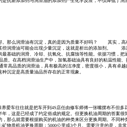
的是抗磨添加剂与润滑油的添加剂产生化学反应，不仅降低了润
好。那么润滑油有沉淀，真的是因为质量不好吗？ 其实，高
某些润滑油可能会出现少量沉淀，这就是析出的添加剂。 添
供最基础的润滑、冷却、抗氧化、抗腐蚀等性能。依据习惯，把
质。在高档润滑油生产中，加氢基础油具有良好的粘温性能、
常高品质的润滑油，具有极高的洁净度，密度很小，具有卓越
这种沉淀是高质量油品所存在的正常现象。
保养爱车往往就是把车开到4S店任由修车师傅一张嘴摆布不但
者半年，这是已经成了约定俗成的规定。但更换机油周期的答案很
的，那么就需要根据购买的机油的种类来区分更换周期。不同种
或6个月;矿物质机油更换周期：5000公里或3个月。需要注意的