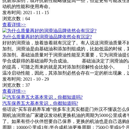
抗磨添加剂，或许抗磨性能略微提高一些，但是更有可能发生
动机的性能和使用寿命。
发布时间:
2021
-
11
-
15
浏览次数：
64
查看详情>>
为什么质量再好的润滑油品牌依然会有沉淀?
好好的润滑油，放着放着就有沉淀了。有人说这润滑油质量不
加剂。润滑油是由基础油和添加剂组成的，比如低温的时候，
添加剂。基础油质量对于润滑油性能至关重要，它为润滑油提
学合成获得的基础油即为合成油。 基础油决定了润滑油的品
的提高，可随之而来的就是其对添加剂溶解性会比较小。 通
温冷启动性能，因此，其添加剂必然会存在一定的析出现象，
发布时间:
2021
-
10
-
29
浏览次数：
37
查看详情>>
汽车保养五大基本常识，你都知道吗?
俗话说“买车容易养车难”很多车主其实都是门外汉不懂该怎么
期机油润滑油厂家建议发动机更换机油的周期为5000公里或
了。如果有些小伙伴想要自己保养，更换的机油也是自己选购
周期：10000公里或1年;半合成机油更换周期：7500公里