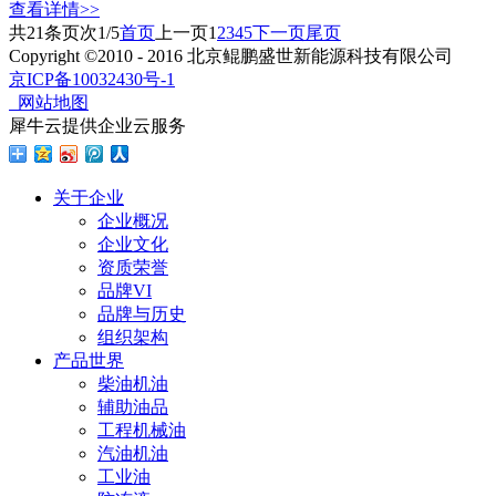
查看详情>>
共
21
条
页次1/5
首页
上一页
1
2
3
4
5
下一页
尾页
Copyright ©2010 - 2016 北京鲲鹏盛世新能源科技有限公司
京ICP备10032430号-1
网站地图
犀牛云提供企业云服务
关于企业
企业概况
企业文化
资质荣誉
品牌VI
品牌与历史
组织架构
产品世界
柴油机油
辅助油品
工程机械油
汽油机油
工业油