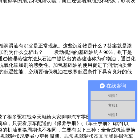
滑油原本的清洁和抗磨功能，而且还会增加油泥和积炭，影响发
档润滑油有沉淀是正常现象。这些沉淀物是什么？答案就是添
加剂为什么会析出？ 发动机油的基础油约占90%，剩下是
通过物理蒸馏方法从石油中提炼出的基础油称为矿物油，通过化
抗氧化添加剂的感受性。加氢基础油的使用促进了润滑油质量
的低温性能，必须要确保机油在极寒低温条件下具有良好的低
在线咨询
销售2
客服1
销售1
多花了很多冤枉钱今天就给大家聊聊汽车零部件的保养以及更换周
简单，只要看原车配送的《保养手册》(《车主手册》)就可以
类的机油更换周期也不相同，主要有以下三种：全合成机油更换
是，非常规驾驶状况要减少更换周期。非常规驾驶状态其实就是指汽车