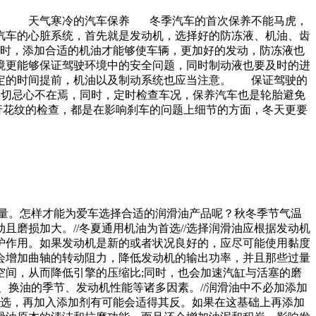
的。 天气寒冷的汽车保养 冬季汽车的首次保养不能马虎，
汽车的心脏系统，首先就是发动机，选择好的防冻液、机油、齿
时，添加合适的机油才能够使车辆，更加好的发动，防冻液也
境更能够保证驾驶环境中的安全问题，同时制动液也要及时的进
规定的时间提前，机油以及制动系统也应当注意。 保证驾驶的
事切忌心不在焉，同时，定时检查车况，保养汽车也是轮胎避免
花纹的检查，都是在影响刹车的问题上细节的方面，冬天更要
量。怎样才能为爱车选择合适的润滑油产品呢？秋冬季节气温
磨损加大。//冬夏通用机油为首选//选择润滑油应根据发动机
护作用。如果发动机是新的或者状况良好的，应尽可能使用黏度
，会增加曲轴的转动阻力，降低发动机的输出功率，并且那些过量
间，从而降低引擎的压缩比;同时，也会加速汽缸与活塞的磨
换油的季节、发动机性能等诸多因素。//润滑油中不必加添加
筛选，再加入添加剂有可能会适得其反。如果在这基础上再添加