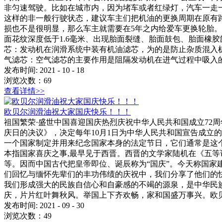
非匀速驾驶。比如在城市内，因为堵车或者红绿灯，汽车一走
这样的非一般行驶状态，建议车主们把机油的更换周期在原有路
损也不是很明显，那么车主就需要在5年之内给爱车更换轮胎。
面花纹深度低于1.6毫米、出现胎面裂缝、胎面鼓包、胎面橡
芯：发动机在润滑系统中装有机油滤芯，为的是防止杂质混入机
气滤芯：空气滤芯的主要作用是阻隔发动机在进气过程中吸入的粉
发布时间:
2021
-
10
-
18
浏览次数：
69
查看详情>>
欧贝尔润滑油祝大家国庆快乐！！！
祖国繁荣·盛世中国喜迎国庆热烈庆祝中华人民共和国成立72周年
庆日的决议》，决定每年10月1日为中华人民共和国宣告成立的
一个国家制定并用来纪念国家本身的法定节日，它们通常是这个
本指国家喜庆之事,最早见于西晋。西晋的文学家陆机在《五等
等。因而中国古代把皇帝即位、诞辰称为“国庆”。今天称国
们回忆与缅怀先辈们的丰功伟绩的庆祝中，我们分享了他们的
我们形成强大的民族自信心和自豪感的不竭的源泉，是中华民
庆，片片红叶舞秋风。举国上下齐欢畅，家和国盛万事兴。欧
发布时间:
2021
-
09
-
30
浏览次数：
49