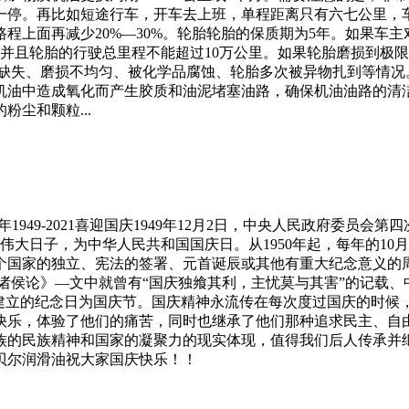
一停。再比如短途行车，开车去上班，单程距离只有六七公里，
程上面再减少20%—30%。轮胎轮胎的保质期为5年。如果车
并且轮胎的行驶总里程不能超过10万公里。如果轮胎磨损到极限
胶缺失、磨损不均匀、被化学品腐蚀、轮胎多次被异物扎到等情
油中造成氧化而产生胶质和油泥堵塞油路，确保机油油路的清洁
尘和颗粒...
1949-2021喜迎国庆1949年12月2日，中央人民政府委员
伟大日子，为中华人民共和国国庆日。从1950年起，每年的1
国家的独立、宪法的签署、元首诞辰或其他有重大纪念意义的周年
诸侯论》—文中就曾有“国庆独飨其利，主忧莫与其害”的记载
家建立的纪念日为国庆节。国庆精神永流传在每次度过国庆的时候
快乐，体验了他们的痛苦，同时也继承了他们那种追求民主、自
族的民族精神和国家的凝聚力的现实体现，值得我们后人传承并
贝尔润滑油祝大家国庆快乐！！