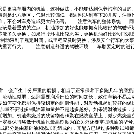
却只是更换车厢内的机油，这种做法，不能够达到保养汽车的目
特别是北方地区，气温比较偏低，都能够达到零下20几度，注重
难，不会对车身造成更大的伤害。 注意汽车的整体系统 同
应该是着重的关注点，机油添加的好也能够拥有比较好的驾驶环
冻液多久更换，如果行驶环境比较恶劣，更换机油好比说明书
，制动液到了规定时间，或里程应及时更换，涉及安全行车的大
全的重要行为。 注意创造舒适的驾驶环境 车胎要定时的进行
保养，会产生十分严重的磨损，相当于正常保养下多跑几年的磨损
流动性减弱，达到需要润滑部位的时间加长，致使车辆不易启动且
度如何变化都能保持较稳定的润滑性能，对发动机起到较好的保
添加量不要过多//机油添加量并不是越多越好。如果润滑油过多
耗增加。机油燃烧后的残留物会积聚在燃烧室壁上，减少燃烧室空
定要保持略低于机油尺最高刻度为宜;另外还要掌握机油的型号、
构成部分是由基础油和添加剂组成的，其配方已经过多种测试和