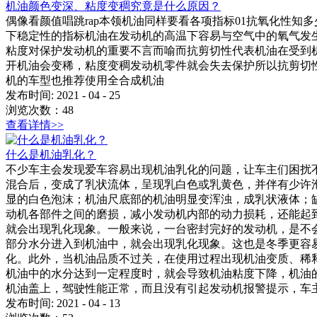
机油颜色变深、粘度变稠究竟是什么原因？
偶像看颜值唱跳rap本领机油同样要看各项指标01抗氧化性
下稳定性的指标机油在发动机的高温下容易与空气中的氧气发
粘度对保护发动机的重要不言而喻而抗剪切性代表机油在受到
开机油会变稀，粘度变稠发动机零件就会失去保护所以抗剪切
机的车型也推荐使用全合成机油
发布时间:
2021
-
04
-
25
浏览次数：
48
查看详情>>
什么是机油乳化？
不少车主会发现爱车容易出现机油乳化的问题，让车主们困扰
混合后，变成了乳状流体，呈现乳白色或乳黄色，并伴有少许
显的白色泡沫；机油尺底部的机油明显变浑浊，成乳状液体；
动机各部件之间的磨损，减小发动机内部的动力损耗，还能起
就会出现乳化现象。一般来说，一台密封完好的发动机，是不
部分水分进入到机油中，就会出现乳化现象。这也是冬季更容
化。此外，当机油品质不过关，在使用过程出现机油变质、稀
机油中的水分达到一定程度时，就会导致机油粘度下降，机油
机油盖上，驾驶性能正常，而且没有引起发动机报警提示，车
发布时间:
2021
-
04
-
13