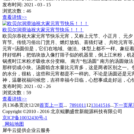
发布时间:
2021
-
03
-
15
浏览次数：
46
查看详情>>
欧贝尔润滑油祝大家元宵节快乐！！！
欧贝尔恭祝大家元宵节快乐元宵，又称上元节、小正月 、元夕 
宵节。传统习俗出门赏月、燃灯放焰、喜猜灯谜 、共吃元宵
元宵=汤圆但是，它们在地域、做法、体型上都不一样。象征着
拌好馅料，把馅块放入像打筛子似的机器里，倒上江米粉，机
锅煮时江米粉才吸收水分变糊。 南方“包汤圆” 南方的汤圆
那样切成小块。汤圆馅含水量比元宵多，这是两者区别之一。
的水分，很粘，这些和元宵都是不一样的。不论是汤圆还是元
神，温馨祝福问候您，吉祥幸福今日临，心想事成走好运，心
发布时间:
2021
-
02
-
26
浏览次数：
59
查看详情>>
共
136
条
页次12/28
首页
上一页
...
7
8
9
10
11
12
13
14
15
16
...
下一页
尾
Copyright ©2010 - 2016 北京鲲鹏盛世新能源科技有限公司
京ICP备10032430号-1
网站地图
犀牛云提供企业云服务