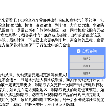
起来看看吧！01检查汽车零部件出行前应检查好汽车零部件，包
检查机油汽油、机油、变速箱油、刹车油、方向助力油、水箱防
范围值内，尽量让所有车轮保持胎压一致，同时检查轮胎有无破
“底盘杀手”，很容易对汽车底盘造成碰撞，出行前后都应该及
年限，最好计算一下自己上次更换刹车片、离合片的里程，查看
全方位保养才能确保车子行驶途中的安全性
在线咨询
销售2
客服1
销售1
制动效果。制动液需要定期更换吗有些人认为，制动系统在比较
是不会进水，只是水汽进入得比较缓慢。而如果制动液开始发生
动液一定要定期更换。制动液多久更换一次国产制动液建议行驶
也有关，如果是在南方潮湿地区，制动液更换的周期也要缩短。如
淘汰的醇型制动液。②查看外观制动液产品的外观应清亮透明，
使用的原料、添加剂和制造工艺不同，混合后会出现浑浊或沉淀
易挥发、易燃、易吸水变质，应注意防火防潮。