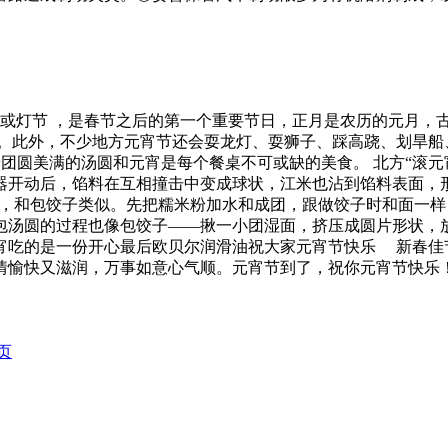
或灯节 ，是春节之后的第一个重要节日，正月是农历的元月，古
等。此外，不少地方元宵节还会耍龙灯、耍狮子、踩高跷、划旱船
团圆美满的汤圆和元宵是每个餐桌不可或缺的美食。 北方“滚元
器开动后，馅料在互相撞击中变成球状，江米也沾到馅料表面，
做法，和包饺子类似。先把糯米粉加水和成团，跟做饺子时和面一
包汤圆的过程也像包饺子——揪一小团湿面，挤压成圆片形状，
宵吃的是一份开心最后欧贝尔润滑油祝大家元宵节快乐 新春佳
情愉快又滋润，万事如意心气顺。元宵节到了，祝你元宵节快乐
页