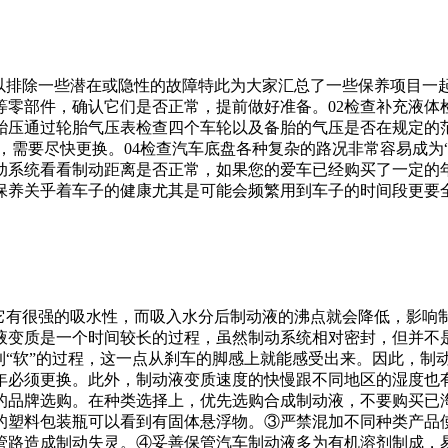
以排除一些潜在或隐性的故障特此为大家汇总了一些保养项目一
等零部件，确认它们是否正常，提前做好准备。02检查补充液体
查胎压通过轮胎气压表检查四个车轮以及备胎的气压是否在规定的
线，需要尽快更换。04检查汽车底盘各种复杂的路况非常容易成为
制动系统看看制动距离是否正常，如果您的爱车已经购买了一定的
保养关乎着车子的健康尤其是可能会频繁用到车子的时间段更要
为它有很强的吸水性，而吸入水分后制动液的沸点就会降低，影响
液变质是一个时间较长的过程，虽然制动系统相对密封，但并不
到“软”的过程，这一点从刹车的脚感上就能感受出来。因此，制
2年必须更换。此外，制动液变质速度的快慢跟不同地区的湿度
的品牌选购。在种类选择上，优先选购合成制动液，不要购买已
的塑料包装瓶可以看到有固体悬浮物。③严禁混加不同种类产品
管路造成制动失灵。④妥善保管汽车制动液多为有机溶剂制成，