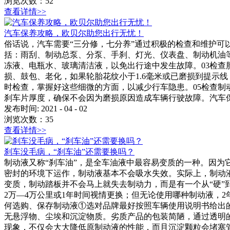
浏览次数：
52
查看详情>>
汽车保养攻略，欧贝尔助您出行无忧！
俗话说，汽车需要“三分修，七分养”通过积极的检查和维护可
括：雨刮、制动总泵、分泵、手刹、灯光、仪表盘、制动机油
冻液、电瓶水、玻璃清洁液，以免出行途中发生故障。03检
损、鼓包、老化，如果轮胎花纹小于1.6毫米或已磨损到提示
时检查，掌握好这些细微的方面，以减少行车隐患。05检查
刹车片厚度，确保不会因为磨损原因造成车辆行驶故障。汽车
发布时间:
2021
-
04
-
02
浏览次数：
35
查看详情>>
刹车没毛病，“刹车油”还需要换吗？
制动液又称“刹车油”，是全车油液中最容易变质的一种。因
密封的环境下运作，制动液基本不会吸水失效。实际上，制动
变质，制动踏板并不会马上就失去制动力，而是有一个从“硬”
2万—4万公里或1年时间视情更换；但无论使用哪种制动液，
何选购、保存制动液①选对品牌最好按照车辆使用说明书给出
无悬浮物、尘埃和沉淀物质。劣质产品的包装简陋，通过透明
现象，不仅会大大降低原制动液的性能，而且沉淀颗粒会堵塞