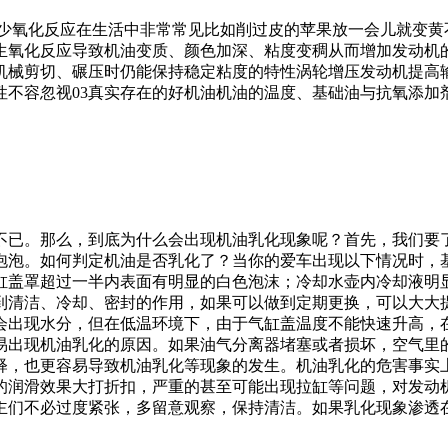
知多少氧化反应在生活中非常常见比如削过皮的苹果放一会儿就变
生氧化反应导致机油变质、颜色加深、粘度变稠从而增加发动机的
机械剪切、碾压时仍能保持稳定粘度的特性涡轮增压发动机提高
性不容忽视03真实存在的好机油机油的温度、基础油与抗氧添加
不已。那么，到底为什么会出现机油乳化现象呢？首先，我们要
泡泡。如何判定机油是否乳化了？当你的爱车出现以下情况时，
缸盖罩超过一半内表面有明显的白色泡沫；冷却水壶内冷却液明
到清洁、冷却、密封的作用，如果可以做到定期更换，可以大大
会出现水分，但在低温环境下，由于气缸盖温度不能快速升高，
易出现机油乳化的原因。如果油气分离器堵塞或者损坏，空气里
释，也更容易导致机油乳化等现象的发生。机油乳化的危害事实
的润滑效果大打折扣，严重的甚至可能出现拉缸等问题，对发动
主们不必过度紧张，多留意观察，保持清洁。如果乳化现象渗透