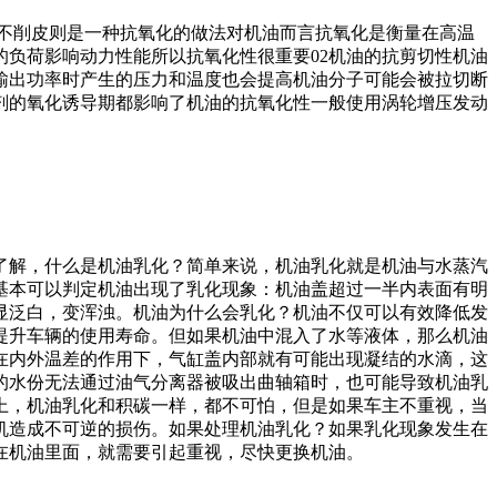
黄不削皮则是一种抗氧化的做法对机油而言抗氧化是衡量在高温
负荷影响动力性能所以抗氧化性很重要02机油的抗剪切性机油
输出功率时产生的压力和温度也会提高机油分子可能会被拉切断
剂的氧化诱导期都影响了机油的抗氧化性一般使用涡轮增压发动
了解，什么是机油乳化？简单来说，机油乳化就是机油与水蒸汽
基本可以判定机油出现了乳化现象：机油盖超过一半内表面有明
显泛白，变浑浊。机油为什么会乳化？机油不仅可以有效降低发
提升车辆的使用寿命。但如果机油中混入了水等液体，那么机油
在内外温差的作用下，气缸盖内部就有可能出现凝结的水滴，这
的水份无法通过油气分离器被吸出曲轴箱时，也可能导致机油乳
上，机油乳化和积碳一样，都不可怕，但是如果车主不重视，当
机造成不可逆的损伤。如果处理机油乳化？如果乳化现象发生在
在机油里面，就需要引起重视，尽快更换机油。