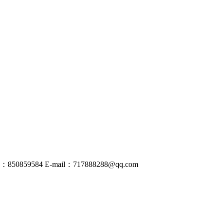
50859584
E-mail：
717888288@
qq
.com