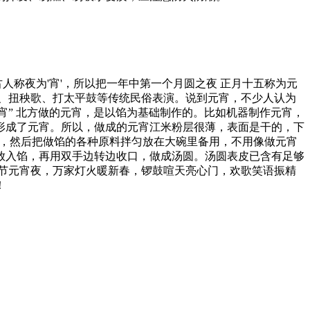
人称夜为'宵'，所以把一年中第一个月圆之夜 正月十五称为元
、扭秧歌、打太平鼓等传统民俗表演。说到元宵，不少人认为
宵” 北方做的元宵，是以馅为基础制作的。比如机器制作元宵，
形成了元宵。所以，做成的元宵江米粉层很薄，表面是干的，下
样，然后把做馅的各种原料拌匀放在大碗里备用，不用像做元宵
放入馅，再用双手边转边收口，做成汤圆。汤圆表皮已含有足够
节元宵夜，万家灯火暖新春，锣鼓喧天亮心门，欢歌笑语振精
！