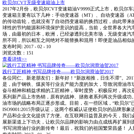
欧贝尔CVT无级变速箱油上市
2017年2月份，欧贝尔CVT变速箱油V9999正式上市，
变速箱主要有以下几种：手动变速器（MT）、自动变速器（AT
的传动齿轮，也就没有了自动挡变速箱的换挡过程，由此带来
球性的节约能源和环境保护意识的提高，当前，全世界各大汽车
场，由最初的日本，欧洲，已经渗透到北美市场，无级变速汽
所不同，所以相互之间绝对不能替换和混用！即便是油品相似的
发布时间:
2017
-
02
-
10
浏览次数：
151
查看详情>>
践行工匠精神 书写品牌传奇——欧贝尔润滑油贺2017
各位同仁、新老朋友们：新年好！“新故相推，日生不滞”。2
是，由于钢铁、煤炭等行业去产能力度的加大，导致润滑油市场
奋斗精神和精益求精的工匠精神，审时度势，积极应对，再次获
系列新产品上市热销，原有的战神、拯救者系列再次升级成功
油市场的战略布局正逐步形成。目前，在一些区域，“欧贝尔”
ISO9001:2015升级认证，这两个权威认证使欧贝尔的品
产品和企业文化提供了方便。在互联网日益普及的今天，我们必
展新渠道上下功夫，让欧贝尔品牌的影响力由点成线再扩展到
书写润滑油行业的新传奇！最后，祝我们的祖国繁荣昌盛！ 人