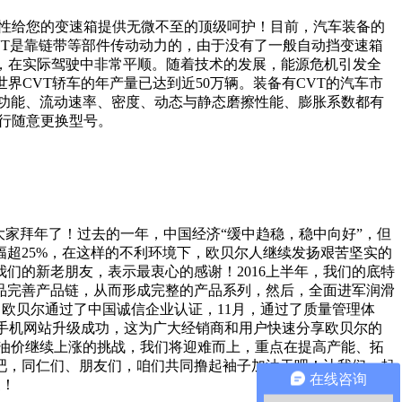
流动性给您的变速箱提供无微不至的顶级呵护！目前，汽车装备的
CVT是靠链带等部件传动动力的，由于没有了一般自动挡变速箱
，在实际驾驶中非常平顺。随着技术的发展，能源危机引发全
CVT轿车的年产量已达到近50万辆。装备有CVT的汽车市
功能、流动速率、密度、动态与静态磨擦性能、膨胀系数都有
自行随意更换型号。
大家拜年了！过去的一年，中国经济“缓中趋稳，稳中向好”，但
幅超25%，在这样的不利环境下，欧贝尔人继续发扬艰苦坚实的
们的新老朋友，表示最衷心的感谢！2016上半年，我们的底特
品完善产品链，从而形成完整的产品系列，然后，全面进军润滑
，欧贝尔通过了中国诚信企业认证，11月，通过了质量管理体
0月，手机网站升级成功，这为广大经销商和用户快速分享欧贝尔的
临油价继续上涨的挑战，我们将迎难而上，重点在提高产能、拓
吧，同仁们、朋友们，咱们共同撸起袖子加油干吧！让我们一起
在线咨询
家！