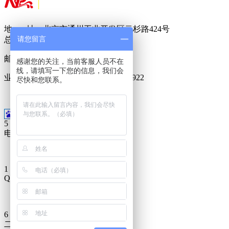
地 址：北京市通州工业开发区云杉路424号
请您留言
总 机：
010-
8950 5822
邮 箱：
717888288@qq.com
感谢您的关注，当前客服人员不在
线，请填写一下您的信息，我们会
业务专线：400-6023-686 15911099922
尽快和您联系。
18500955188
5
电话
010-8950-5822
1
QQ
QQ 联系客服
6
二维码