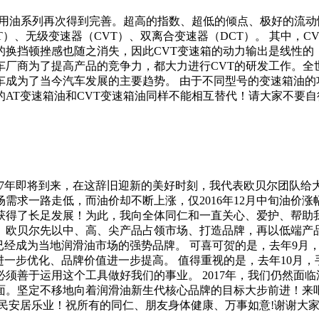
欧贝尔车用油系列再次得到完善。超高的指数、超低的倾点、极好的
）、无级变速器（CVT）、双离合变速器（DCT）。 其中，
的换挡顿挫感也随之消失，因此CVT变速箱的动力输出是线性的
厂商为了提高产品的竞争力，都大力进行CVT的研发工作。全世界
车成为了当今汽车发展的主要趋势。 由于不同型号的变速箱油的
AT变速箱油和CVT变速箱油同样不能相互替代！请大家不要
017年即将到来，在这辞旧迎新的美好时刻，我代表欧贝尔团队给
需求一路走低，而油价却不断上涨，仅2016年12月中旬油价涨
得了长足发展！为此，我向全体同仁和一直关心、爱护、帮助我
。欧贝尔先以中、高、尖产品占领市场、打造品牌，再以低端产
已经成为当地润滑油市场的强势品牌。 可喜可贺的是，去年9月
牌形象进一步优化、品牌价值进一步提高。 值得重视的是，去年1
须善于运用这个工具做好我们的事业。 2017年，我们仍然面
面。坚定不移地向着润滑油新生代核心品牌的目标大步前进！来
民安居乐业！祝所有的同仁、朋友身体健康、万事如意!谢谢大