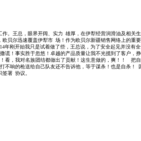
报工作。王总，眼界开阔、实力 雄厚，在伊犁经营润滑油及相关生
络，欧贝尔迅速覆盖伊犁市 场！作为欧贝尔新疆销售网络上的重
... 14年刚开始我只是试着做了些，王总说，为了安全起见并没
会撒谎！事实胜于忽悠！卓越的产品质量让我不光揽到了客户，挣
西！看，我对名族团结都做出了贡献！这生意做的，爽！！ 把
不响的枪送给自己队友还不告诉他，等于谋杀！也是自杀！ 因为伙
识签署 协议。