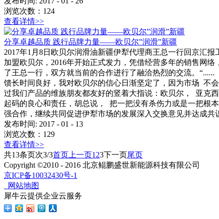
发布时间:
2017
-
01
-
26
浏览次数：
124
查看详情>>
分享卓越品质 践行品牌力量——欧贝尔”润滑”新疆
2017年1月8日欧贝尔润滑油新疆伊犁代理商王总一行回京汇
加盟欧贝尔，2016年开始正式发力，凭借经营多年的销售网
了王总一行，双方就当前的合作进行了融洽热烈的交流。“...
馈长时间良好，我对欧贝尔的信心日渐坚定了，因为市场 不
过我们产品的维族朋友都友好的竖着大指说：欧贝尔， 亚克
起码的良心和责任，胡总说， 把一把没有杀伤力或是一把根本打
强合作，继续共同促进伊犁市场的发展深入交换意见并达成共
发布时间:
2017
-
01
-
13
浏览次数：
129
查看详情>>
共
13
条
页次3/3
首页
上一页
1
2
3
下一页
尾页
Copyright ©2010 - 2016 北京鲲鹏盛世新能源科技有限公司
京ICP备10032430号-1
网站地图
犀牛云提供企业云服务