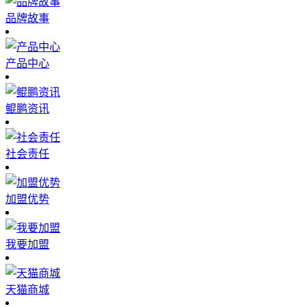
品牌故事
产品中心
鲲鹏资讯
社会责任
加盟优势
我要加盟
天猫商城