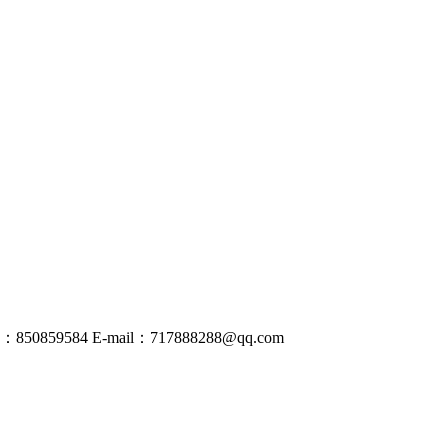
50859584
E-mail：
717888288@
qq
.com