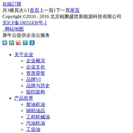
在線訂購
共
3
條
頁次1/1
首頁
上一頁
1
下一頁
尾頁
Copyright ©2010 - 2016 北京鲲鹏盛世新能源科技有限公司
京ICP备10032430号-1
网站地图
犀牛云提供企业云服务
关于企业
企业概况
企业文化
资质荣誉
品牌VI
品牌与历史
组织架构
产品世界
柴油机油
辅助油品
工程机械油
汽油机油
工业油