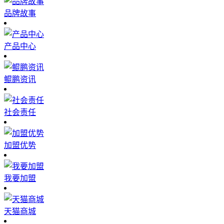
品牌故事
产品中心
鲲鹏资讯
社会责任
加盟优势
我要加盟
天猫商城