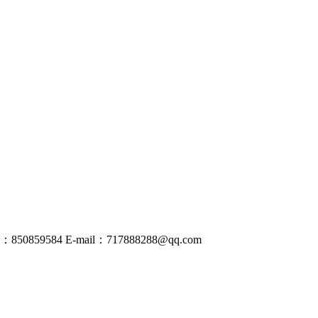
50859584
E-mail：
717888288@
qq
.com