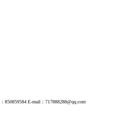
50859584
E-mail：
717888288@
qq
.com