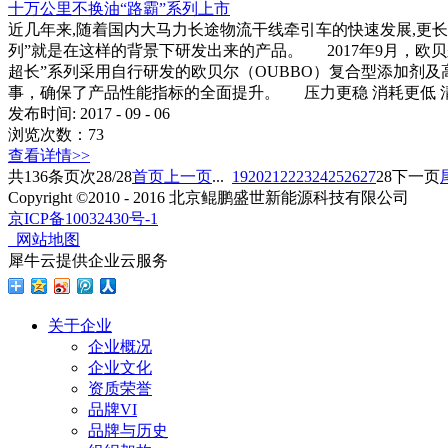
十万公里不换油“路霸”系列上市
近几年来,随着国内大马力长途物流干线牵引车的快速发展,更长
列”就是在这样的背景下研发出来的产品。 2017年9月，欧贝尔
超长”系列采用自行研发的欧贝尔（OUBBO）复合型添加剂
事，确保了产品性能指标的全面提升。 压力更稳 消耗更低
发布时间:
2017
-
09
-
06
浏览次数：
73
查看详情>>
共
136
条
页次28/28
首页
上一页
...
19
20
21
22
23
24
25
26
27
28
下一页
Copyright ©2010 - 2016 北京鲲鹏盛世新能源科技有限公司
京ICP备10032430号-1
网站地图
犀牛云提供企业云服务
关于企业
企业概况
企业文化
资质荣誉
品牌VI
品牌与历史